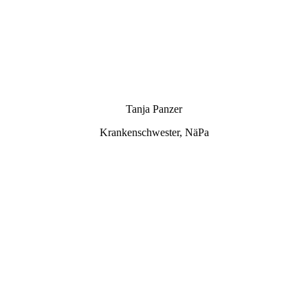
5 - DSC09421
Tanja Panzer
Krankenschwester, NäPa